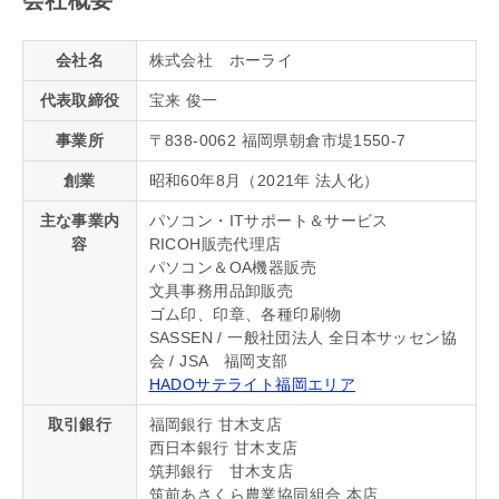
会社名
株式会社 ホーライ
代表取締役
宝来 俊一
事業所
〒838-0062 福岡県朝倉市堤1550-7
創業
昭和60年8月（2021年 法人化）
主な事業内
パソコン・ITサポート＆サービス
容
RICOH販売代理店
パソコン＆OA機器販売
文具事務用品卸販売
ゴム印、印章、各種印刷物
SASSEN / 一般社団法人 全日本サッセン協
会 / JSA 福岡支部
HADOサテライト福岡エリア
取引銀行
福岡銀行 甘木支店
西日本銀行 甘木支店
筑邦銀行 甘木支店
筑前あさくら農業協同組合 本店